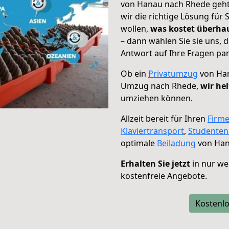
von Hanau nach Rhede geht!
wir die richtige Lösung für
wollen,
was kostet überh
– dann wählen Sie sie uns,
Antwort auf Ihre Fragen par
Ob ein
Privatumzug
von Han
Umzug nach Rhede,
wir he
umziehen können.
Allzeit bereit für Ihren
Firm
Klaviertransport
,
Studente
optimale
Beiladung
von Han
Erhalten Sie jetzt
in nur we
kostenfreie Angebote.
Kostenlo