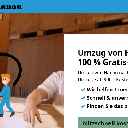
Hanau
Umzug von 
100 % Grati
Umzug von Hanau nac
Umzüge ab 90€ – Koste
✓
Wir helfen Ihne
✓
Schnell & unverb
✓
Finden Sie das 
blitzschnell ko