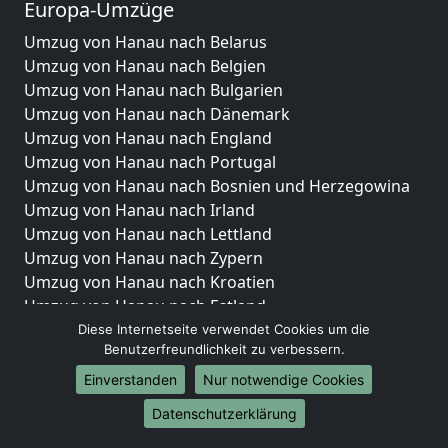
Europa-Umzüge
Umzug von Hanau nach Belarus
Umzug von Hanau nach Belgien
Umzug von Hanau nach Bulgarien
Umzug von Hanau nach Dänemark
Umzug von Hanau nach England
Umzug von Hanau nach Portugal
Umzug von Hanau nach Bosnien und Herzegowina
Umzug von Hanau nach Irland
Umzug von Hanau nach Lettland
Umzug von Hanau nach Zypern
Umzug von Hanau nach Kroatien
Umzug von Hanau nach Estland
Umzug von Hanau nach Finnland
Diese Internetseite verwendet Cookies um die
Benutzerfreundlichkeit zu verbessern.
Umzug von Hanau nach Frankreich
Umzug von Hanau nach Griechenland
Einverstanden
Nur notwendige Cookies
Umzug von Hanau nach Italien
Datenschutzerklärung
Umzug von Hanau nach Liechtenstein