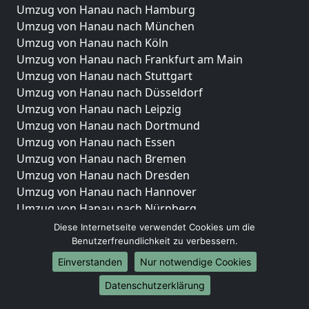
Umzug von Hanau nach Hamburg
Umzug von Hanau nach München
Umzug von Hanau nach Köln
Umzug von Hanau nach Frankfurt am Main
Umzug von Hanau nach Stuttgart
Umzug von Hanau nach Düsseldorf
Umzug von Hanau nach Leipzig
Umzug von Hanau nach Dortmund
Umzug von Hanau nach Essen
Umzug von Hanau nach Bremen
Umzug von Hanau nach Dresden
Umzug von Hanau nach Hannover
Umzug von Hanau nach Nürnberg
Umzug von Hanau nach Duisburg
Diese Internetseite verwendet Cookies um die
Umzug von Hanau nach Bochum
Benutzerfreundlichkeit zu verbessern.
Umzug von Hanau nach Wuppertal
Einverstanden
Nur notwendige Cookies
Umzug von Hanau nach Bielefeld
Datenschutzerklärung
Umzug von Hanau nach Bonn
Umzug von Hanau nach Münster