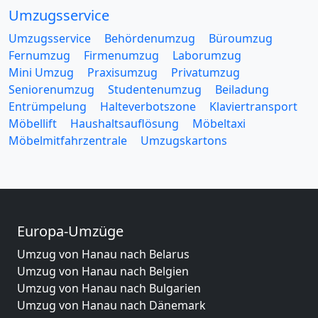
Umzugsservice
Umzugsservice
Behördenumzug
Büroumzug
Fernumzug
Firmenumzug
Laborumzug
Mini Umzug
Praxisumzug
Privatumzug
Seniorenumzug
Studentenumzug
Beiladung
Entrümpelung
Halteverbotszone
Klaviertransport
Möbellift
Haushaltsauflösung
Möbeltaxi
Möbelmitfahrzentrale
Umzugskartons
Europa-Umzüge
Umzug von Hanau nach Belarus
Umzug von Hanau nach Belgien
Umzug von Hanau nach Bulgarien
Umzug von Hanau nach Dänemark