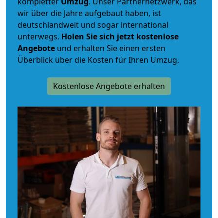
kompletter
Umzug
. Unser Partnernetzwerk, das
wir über die Jahre aufgebaut haben, ist
deutschlandweit und sogar international
unterwegs.
Holen Sie sich jetzt kostenlose
Angebote
und erhalten Sie einen ersten
Überblick über die Kosten für Ihren Umzug.
Kostenlose Angebote erhalten