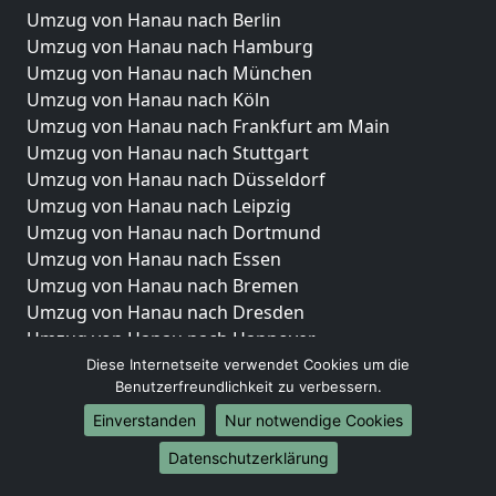
Umzug von Hanau nach Berlin
Umzug von Hanau nach Hamburg
Umzug von Hanau nach München
Umzug von Hanau nach Köln
Umzug von Hanau nach Frankfurt am Main
Umzug von Hanau nach Stuttgart
Umzug von Hanau nach Düsseldorf
Umzug von Hanau nach Leipzig
Umzug von Hanau nach Dortmund
Umzug von Hanau nach Essen
Umzug von Hanau nach Bremen
Umzug von Hanau nach Dresden
Umzug von Hanau nach Hannover
Umzug von Hanau nach Nürnberg
Diese Internetseite verwendet Cookies um die
Benutzerfreundlichkeit zu verbessern.
Umzug von Hanau nach Duisburg
Umzug von Hanau nach Bochum
Einverstanden
Nur notwendige Cookies
Umzug von Hanau nach Wuppertal
Datenschutzerklärung
Umzug von Hanau nach Bielefeld