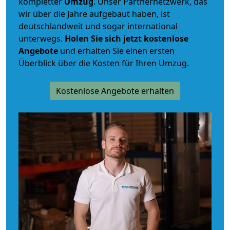
kompletter
Umzug
. Unser Partnernetzwerk, das
wir über die Jahre aufgebaut haben, ist
deutschlandweit und sogar international
unterwegs.
Holen Sie sich jetzt kostenlose
Angebote
und erhalten Sie einen ersten
Überblick über die Kosten für Ihren Umzug.
Kostenlose Angebote erhalten