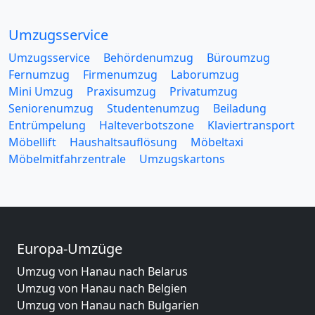
Umzugsservice
Umzugsservice
Behördenumzug
Büroumzug
Fernumzug
Firmenumzug
Laborumzug
Mini Umzug
Praxisumzug
Privatumzug
Seniorenumzug
Studentenumzug
Beiladung
Entrümpelung
Halteverbotszone
Klaviertransport
Möbellift
Haushaltsauflösung
Möbeltaxi
Möbelmitfahrzentrale
Umzugskartons
Europa-Umzüge
Umzug von Hanau nach Belarus
Umzug von Hanau nach Belgien
Umzug von Hanau nach Bulgarien