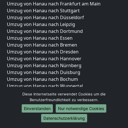
Umzug von Hanau nach Frankfurt am Main
Umzug von Hanau nach Stuttgart
Umzug von Hanau nach Düsseldorf
Umzug von Hanau nach Leipzig
Umzug von Hanau nach Dortmund
Umzug von Hanau nach Essen
Umzug von Hanau nach Bremen
Umzug von Hanau nach Dresden
Umzug von Hanau nach Hannover
Umzug von Hanau nach Nürnberg
Umzug von Hanau nach Duisburg
Umzug von Hanau nach Bochum
Umzug von Hanau nach Wuppertal
Umzug von Hanau nach Bielefeld
Diese Internetseite verwendet Cookies um die
Umzug von Hanau nach Bonn
Benutzerfreundlichkeit zu verbessern.
Umzug von Hanau nach Münster
Einverstanden
Nur notwendige Cookies
Internationale-Umzüge
Datenschutzerklärung
Umzug von Hanau nach Brasilien