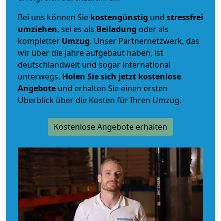
Bei uns können Sie
kostengünstig
und
stressfrei
umziehen
, sei es als
Beiladung
oder als
kompletter
Umzug
. Unser Partnernetzwerk, das
wir über die Jahre aufgebaut haben, ist
deutschlandweit und sogar international
unterwegs.
Holen Sie sich jetzt kostenlose
Angebote
und erhalten Sie einen ersten
Überblick über die Kosten für Ihren Umzug.
Kostenlose Angebote erhalten