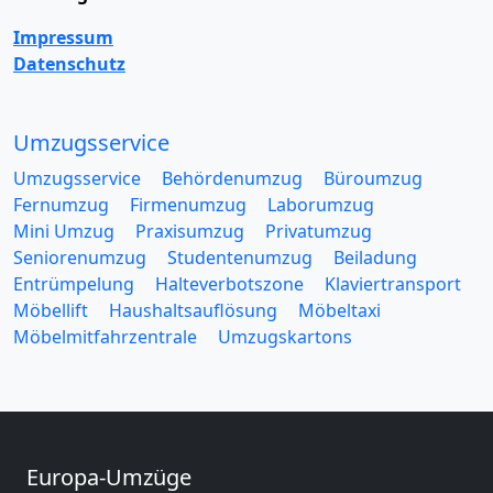
Impressum
Datenschutz
Umzugsservice
Umzugsservice
Behördenumzug
Büroumzug
Fernumzug
Firmenumzug
Laborumzug
Mini Umzug
Praxisumzug
Privatumzug
Seniorenumzug
Studentenumzug
Beiladung
Entrümpelung
Halteverbotszone
Klaviertransport
Möbellift
Haushaltsauflösung
Möbeltaxi
Möbelmitfahrzentrale
Umzugskartons
Europa-Umzüge