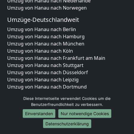
Umzug von Hanau nach Niederlande
Umzug von Hanau nach Norwegen
Umzüge-Deutschlandweit
Umzug von Hanau nach Berlin
Umzug von Hanau nach Hamburg
Umzug von Hanau nach München
Umzug von Hanau nach Köln
Umzug von Hanau nach Frankfurt am Main
Umzug von Hanau nach Stuttgart
Umzug von Hanau nach Düsseldorf
Umzug von Hanau nach Leipzig
Umzug von Hanau nach Dortmund
Umzug von Hanau nach Essen
Diese Internetseite verwendet Cookies um die
Umzug von Hanau nach Bremen
Benutzerfreundlichkeit zu verbessern.
Umzug von Hanau nach Dresden
Einverstanden
Nur notwendige Cookies
Umzug von Hanau nach Hannover
Umzug von Hanau nach Nürnberg
Datenschutzerklärung
Umzug von Hanau nach Duisburg