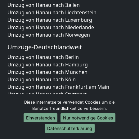
Umzug von Hanau nach Italien
Umzug von Hanau nach Liechtenstein
Umzug von Hanau nach Luxemburg
Umzug von Hanau nach Niederlande
Umzug von Hanau nach Norwegen
Umzüge-Deutschlandweit
Umzug von Hanau nach Berlin
Umzug von Hanau nach Hamburg
Umzug von Hanau nach München
Umzug von Hanau nach Köln
Umzug von Hanau nach Frankfurt am Main
Umzug von Hanau nach Stuttgart
Umzug von Hanau nach Düsseldorf
Diese Internetseite verwendet Cookies um die
Umzug von Hanau nach Leipzig
Benutzerfreundlichkeit zu verbessern.
Umzug von Hanau nach Dortmund
Einverstanden
Nur notwendige Cookies
Umzug von Hanau nach Essen
Datenschutzerklärung
Umzug von Hanau nach Bremen
Umzug von Hanau nach Dresden