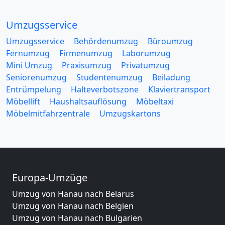
Umzugsservice
Umzugsservice
Behördenumzug
Büroumzug
Fernumzug
Firmenumzug
Laborumzug
Mini Umzug
Praxisumzug
Privatumzug
Seniorenumzug
Studentenumzug
Beiladung
Entrümpelung
Halteverbotszone
Klaviertransport
Möbellift
Haushaltsauflösung
Möbeltaxi
Möbelmitfahrzentrale
Umzugskartons
Europa-Umzüge
Umzug von Hanau nach Belarus
Umzug von Hanau nach Belgien
Umzug von Hanau nach Bulgarien