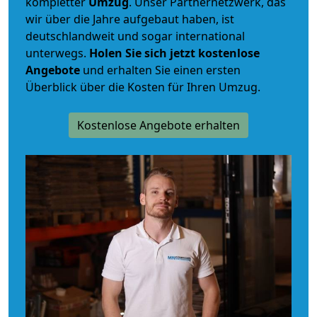
kompletter
Umzug
. Unser Partnernetzwerk, das
wir über die Jahre aufgebaut haben, ist
deutschlandweit und sogar international
unterwegs.
Holen Sie sich jetzt kostenlose
Angebote
und erhalten Sie einen ersten
Überblick über die Kosten für Ihren Umzug.
Kostenlose Angebote erhalten