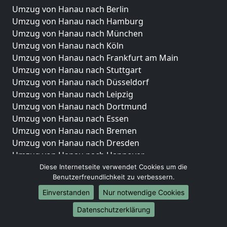
Umzug von Hanau nach Berlin
Umzug von Hanau nach Hamburg
Umzug von Hanau nach München
Umzug von Hanau nach Köln
Umzug von Hanau nach Frankfurt am Main
Umzug von Hanau nach Stuttgart
Umzug von Hanau nach Düsseldorf
Umzug von Hanau nach Leipzig
Umzug von Hanau nach Dortmund
Umzug von Hanau nach Essen
Umzug von Hanau nach Bremen
Umzug von Hanau nach Dresden
Umzug von Hanau nach Hannover
Umzug von Hanau nach Nürnberg
Diese Internetseite verwendet Cookies um die
Benutzerfreundlichkeit zu verbessern.
Umzug von Hanau nach Duisburg
Umzug von Hanau nach Bochum
Einverstanden
Nur notwendige Cookies
Umzug von Hanau nach Wuppertal
Datenschutzerklärung
Umzug von Hanau nach Bielefeld