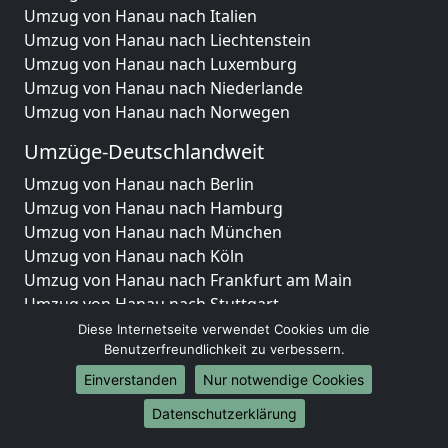
Umzug von Hanau nach Italien
Umzug von Hanau nach Liechtenstein
Umzug von Hanau nach Luxemburg
Umzug von Hanau nach Niederlande
Umzug von Hanau nach Norwegen
Umzüge-Deutschlandweit
Umzug von Hanau nach Berlin
Umzug von Hanau nach Hamburg
Umzug von Hanau nach München
Umzug von Hanau nach Köln
Umzug von Hanau nach Frankfurt am Main
Umzug von Hanau nach Stuttgart
Umzug von Hanau nach Düsseldorf
Diese Internetseite verwendet Cookies um die
Umzug von Hanau nach Leipzig
Benutzerfreundlichkeit zu verbessern.
Umzug von Hanau nach Dortmund
Einverstanden
Nur notwendige Cookies
Umzug von Hanau nach Essen
Datenschutzerklärung
Umzug von Hanau nach Bremen
Umzug von Hanau nach Dresden