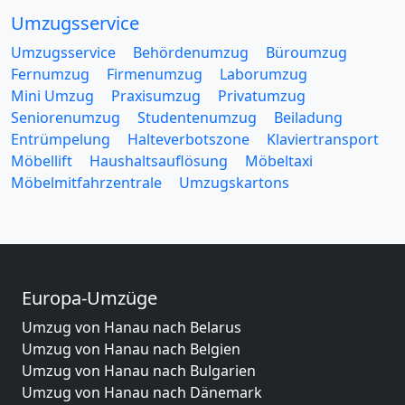
Umzugsservice
Umzugsservice
Behördenumzug
Büroumzug
Fernumzug
Firmenumzug
Laborumzug
Mini Umzug
Praxisumzug
Privatumzug
Seniorenumzug
Studentenumzug
Beiladung
Entrümpelung
Halteverbotszone
Klaviertransport
Möbellift
Haushaltsauflösung
Möbeltaxi
Möbelmitfahrzentrale
Umzugskartons
Europa-Umzüge
Umzug von Hanau nach Belarus
Umzug von Hanau nach Belgien
Umzug von Hanau nach Bulgarien
Umzug von Hanau nach Dänemark