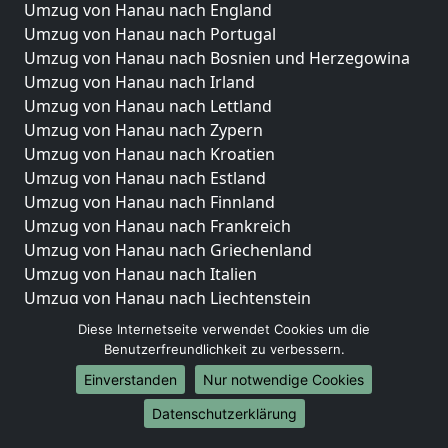
Umzug von Hanau nach England
Umzug von Hanau nach Portugal
Umzug von Hanau nach Bosnien und Herzegowina
Umzug von Hanau nach Irland
Umzug von Hanau nach Lettland
Umzug von Hanau nach Zypern
Umzug von Hanau nach Kroatien
Umzug von Hanau nach Estland
Umzug von Hanau nach Finnland
Umzug von Hanau nach Frankreich
Umzug von Hanau nach Griechenland
Umzug von Hanau nach Italien
Umzug von Hanau nach Liechtenstein
Umzug von Hanau nach Luxemburg
Diese Internetseite verwendet Cookies um die
Umzug von Hanau nach Niederlande
Benutzerfreundlichkeit zu verbessern.
Umzug von Hanau nach Norwegen
Einverstanden
Nur notwendige Cookies
Umzüge-Deutschlandweit
Datenschutzerklärung
Umzug von Hanau nach Berlin