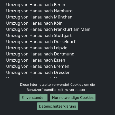
Umzug von Hanau nach Berlin
Umzug von Hanau nach Hamburg
Umzug von Hanau nach München
Umzug von Hanau nach Köln
Umzug von Hanau nach Frankfurt am Main
Umzug von Hanau nach Stuttgart
Umzug von Hanau nach Düsseldorf
Umzug von Hanau nach Leipzig
Umzug von Hanau nach Dortmund
Umzug von Hanau nach Essen
Umzug von Hanau nach Bremen
Umzug von Hanau nach Dresden
Umzug von Hanau nach Hannover
Umzug von Hanau nach Nürnberg
Diese Internetseite verwendet Cookies um die
Benutzerfreundlichkeit zu verbessern.
Umzug von Hanau nach Duisburg
Umzug von Hanau nach Bochum
Einverstanden
Nur notwendige Cookies
Umzug von Hanau nach Wuppertal
Datenschutzerklärung
Umzug von Hanau nach Bielefeld