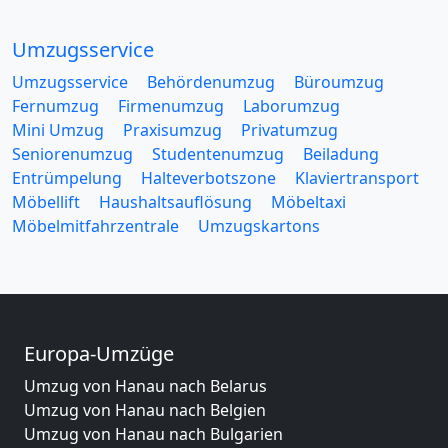
Umzugsservice
Umzugsservice
Behördenumzug
Büroumzug
Fernumzug
Firmenumzug
Laborumzug
Mini Umzug
Praxisumzug
Privatumzug
Seniorenumzug
Studentenumzug
Beiladung
Entrümpelung
Halteverbotszone
Klaviertransport
Möbellift
Haushaltsauflösung
Möbeltaxi
Möbelmitfahrzentrale
Umzugskartons
Europa-Umzüge
Umzug von Hanau nach Belarus
Umzug von Hanau nach Belgien
Umzug von Hanau nach Bulgarien