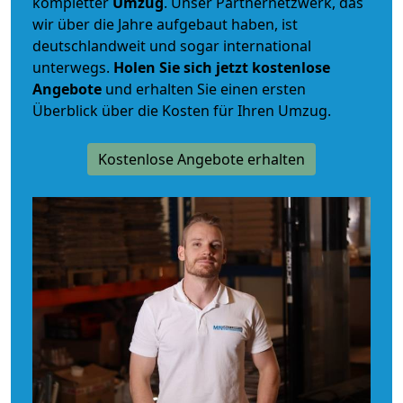
kompletter
Umzug
. Unser Partnernetzwerk, das
wir über die Jahre aufgebaut haben, ist
deutschlandweit und sogar international
unterwegs.
Holen Sie sich jetzt kostenlose
Angebote
und erhalten Sie einen ersten
Überblick über die Kosten für Ihren Umzug.
Kostenlose Angebote erhalten