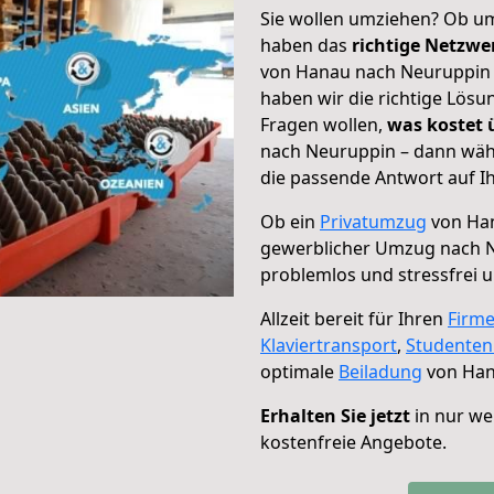
Sie wollen umziehen? Ob um
haben das
richtige Netzw
von Hanau nach Neuruppin g
haben wir die richtige Lösu
Fragen wollen,
was kostet
nach Neuruppin – dann wähl
die passende Antwort auf Ih
Ob ein
Privatumzug
von Han
gewerblicher Umzug nach 
problemlos und stressfrei 
Allzeit bereit für Ihren
Firm
Klaviertransport
,
Studente
optimale
Beiladung
von Han
Erhalten Sie jetzt
in nur we
kostenfreie Angebote.