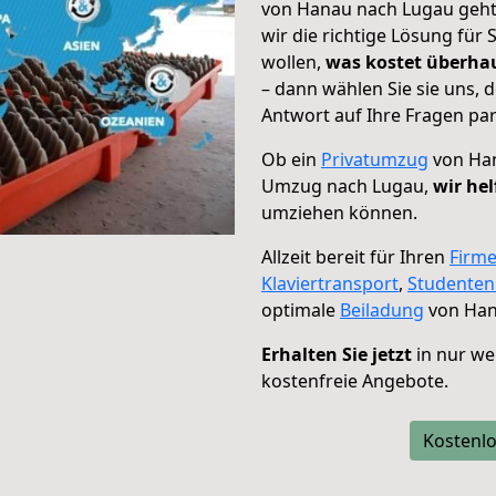
von Hanau nach Lugau geht!
wir die richtige Lösung für
wollen,
was kostet überh
– dann wählen Sie sie uns,
Antwort auf Ihre Fragen par
Ob ein
Privatumzug
von Han
Umzug nach Lugau,
wir hel
umziehen können.
Allzeit bereit für Ihren
Firm
Klaviertransport
,
Studente
optimale
Beiladung
von Han
Erhalten Sie jetzt
in nur we
kostenfreie Angebote.
Kostenlo