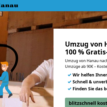
Hanau
Umzug von 
100 % Grati
Umzug von Hanau nac
Umzüge ab 90€ – Koste
✓
Wir helfen Ihne
✓
Schnell & unverb
✓
Finden Sie das 
blitzschnell ko