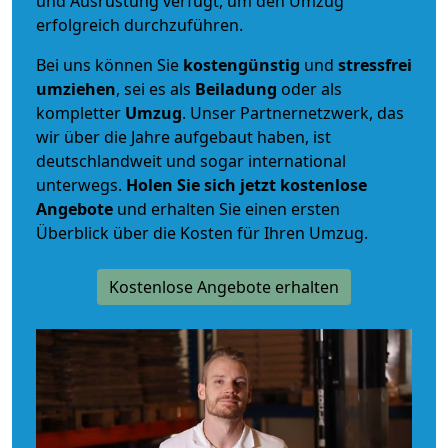
und Ausrüstung verfügt, um den Umzug
erfolgreich durchzuführen.
Bei uns können Sie
kostengünstig
und
stressfrei
umziehen
, sei es als
Beiladung
oder als
kompletter
Umzug
. Unser Partnernetzwerk, das
wir über die Jahre aufgebaut haben, ist
deutschlandweit und sogar international
unterwegs.
Holen Sie sich jetzt kostenlose
Angebote
und erhalten Sie einen ersten
Überblick über die Kosten für Ihren Umzug.
Kostenlose Angebote erhalten