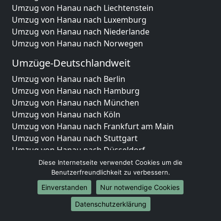
Umzug von Hanau nach Liechtenstein
Umzug von Hanau nach Luxemburg
Umzug von Hanau nach Niederlande
Umzug von Hanau nach Norwegen
Umzüge-Deutschlandweit
Umzug von Hanau nach Berlin
Umzug von Hanau nach Hamburg
Umzug von Hanau nach München
Umzug von Hanau nach Köln
Umzug von Hanau nach Frankfurt am Main
Umzug von Hanau nach Stuttgart
Umzug von Hanau nach Düsseldorf
Umzug von Hanau nach Leipzig
Diese Internetseite verwendet Cookies um die
Umzug von Hanau nach Dortmund
Benutzerfreundlichkeit zu verbessern.
Umzug von Hanau nach Essen
Einverstanden
Nur notwendige Cookies
Umzug von Hanau nach Bremen
Datenschutzerklärung
Umzug von Hanau nach Dresden
Umzug von Hanau nach Hannover