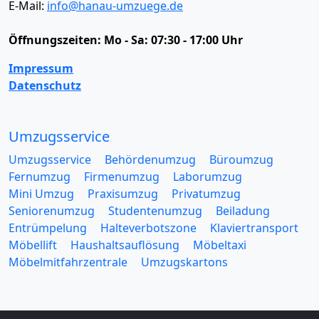
E-Mail:
info@hanau-umzuege.de
Öffnungszeiten:
Mo - Sa: 07:30 - 17:00 Uhr
Impressum
Datenschutz
Umzugsservice
Umzugsservice
Behördenumzug
Büroumzug
Fernumzug
Firmenumzug
Laborumzug
Mini Umzug
Praxisumzug
Privatumzug
Seniorenumzug
Studentenumzug
Beiladung
Entrümpelung
Halteverbotszone
Klaviertransport
Möbellift
Haushaltsauflösung
Möbeltaxi
Möbelmitfahrzentrale
Umzugskartons