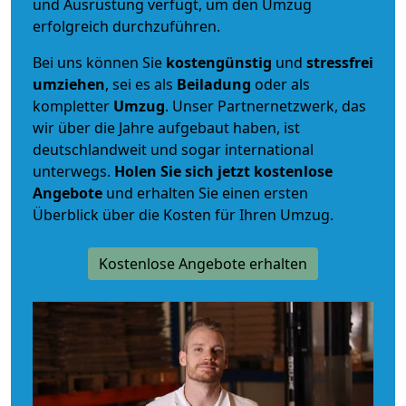
und Ausrüstung verfügt, um den Umzug
erfolgreich durchzuführen.
Bei uns können Sie
kostengünstig
und
stressfrei
umziehen
, sei es als
Beiladung
oder als
kompletter
Umzug
. Unser Partnernetzwerk, das
wir über die Jahre aufgebaut haben, ist
deutschlandweit und sogar international
unterwegs.
Holen Sie sich jetzt kostenlose
Angebote
und erhalten Sie einen ersten
Überblick über die Kosten für Ihren Umzug.
Kostenlose Angebote erhalten