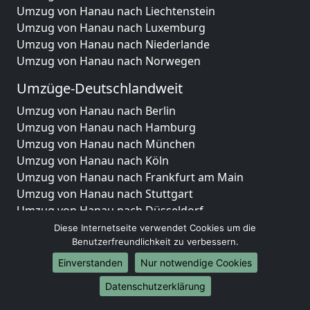
Umzug von Hanau nach Liechtenstein
Umzug von Hanau nach Luxemburg
Umzug von Hanau nach Niederlande
Umzug von Hanau nach Norwegen
Umzüge-Deutschlandweit
Umzug von Hanau nach Berlin
Umzug von Hanau nach Hamburg
Umzug von Hanau nach München
Umzug von Hanau nach Köln
Umzug von Hanau nach Frankfurt am Main
Umzug von Hanau nach Stuttgart
Umzug von Hanau nach Düsseldorf
Umzug von Hanau nach Leipzig
Diese Internetseite verwendet Cookies um die
Umzug von Hanau nach Dortmund
Benutzerfreundlichkeit zu verbessern.
Umzug von Hanau nach Essen
Einverstanden
Nur notwendige Cookies
Umzug von Hanau nach Bremen
Datenschutzerklärung
Umzug von Hanau nach Dresden
Umzug von Hanau nach Hannover