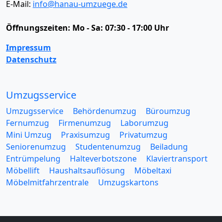
E-Mail:
info@hanau-umzuege.de
Öffnungszeiten:
Mo - Sa: 07:30 - 17:00 Uhr
Impressum
Datenschutz
Umzugsservice
Umzugsservice
Behördenumzug
Büroumzug
Fernumzug
Firmenumzug
Laborumzug
Mini Umzug
Praxisumzug
Privatumzug
Seniorenumzug
Studentenumzug
Beiladung
Entrümpelung
Halteverbotszone
Klaviertransport
Möbellift
Haushaltsauflösung
Möbeltaxi
Möbelmitfahrzentrale
Umzugskartons