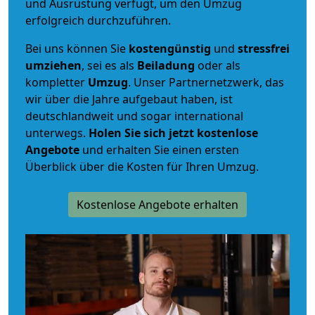
und Ausrüstung verfügt, um den Umzug
erfolgreich durchzuführen.
Bei uns können Sie
kostengünstig
und
stressfrei
umziehen
, sei es als
Beiladung
oder als
kompletter
Umzug
. Unser Partnernetzwerk, das
wir über die Jahre aufgebaut haben, ist
deutschlandweit und sogar international
unterwegs.
Holen Sie sich jetzt kostenlose
Angebote
und erhalten Sie einen ersten
Überblick über die Kosten für Ihren Umzug.
Kostenlose Angebote erhalten