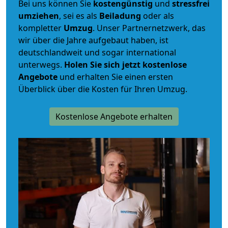
Bei uns können Sie
kostengünstig
und
stressfrei
umziehen
, sei es als
Beiladung
oder als
kompletter
Umzug
. Unser Partnernetzwerk, das
wir über die Jahre aufgebaut haben, ist
deutschlandweit und sogar international
unterwegs.
Holen Sie sich jetzt kostenlose
Angebote
und erhalten Sie einen ersten
Überblick über die Kosten für Ihren Umzug.
Kostenlose Angebote erhalten