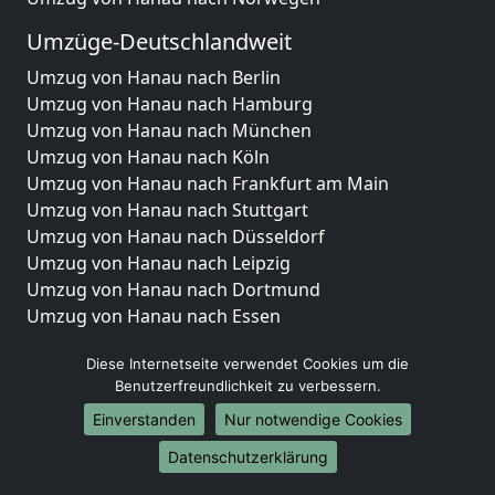
Umzüge-Deutschlandweit
Umzug von Hanau nach Berlin
Umzug von Hanau nach Hamburg
Umzug von Hanau nach München
Umzug von Hanau nach Köln
Umzug von Hanau nach Frankfurt am Main
Umzug von Hanau nach Stuttgart
Umzug von Hanau nach Düsseldorf
Umzug von Hanau nach Leipzig
Umzug von Hanau nach Dortmund
Umzug von Hanau nach Essen
Umzug von Hanau nach Bremen
Diese Internetseite verwendet Cookies um die
Umzug von Hanau nach Dresden
Benutzerfreundlichkeit zu verbessern.
Umzug von Hanau nach Hannover
Umzug von Hanau nach Nürnberg
Einverstanden
Nur notwendige Cookies
Umzug von Hanau nach Duisburg
Datenschutzerklärung
Umzug von Hanau nach Bochum