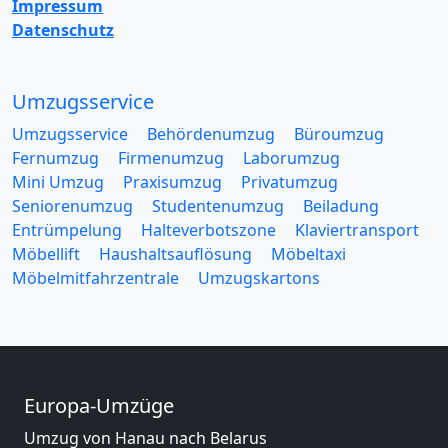
Impressum
Datenschutz
Umzugsservice
Umzugsservice
Behördenumzug
Büroumzug
Fernumzug
Firmenumzug
Laborumzug
Mini Umzug
Praxisumzug
Privatumzug
Seniorenumzug
Studentenumzug
Beiladung
Entrümpelung
Halteverbotszone
Klaviertransport
Möbellift
Haushaltsauflösung
Möbeltaxi
Möbelmitfahrzentrale
Umzugskartons
Europa-Umzüge
Umzug von Hanau nach Belarus