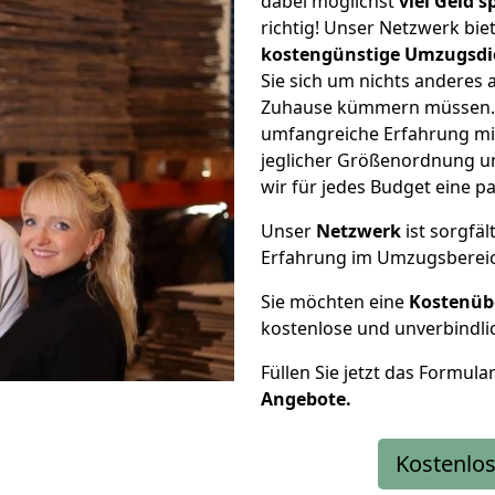
dabei möglichst
viel Geld 
richtig! Unser Netzwerk bi
kostengünstige Umzugsdi
Sie sich um nichts anderes 
Zuhause kümmern müssen. W
umfangreiche Erfahrung mi
jeglicher Größenordnung u
wir für jedes Budget eine 
Unser
Netzwerk
ist sorgfäl
Erfahrung im Umzugsberei
Sie möchten eine
Kostenüb
kostenlose und unverbindli
Füllen Sie jetzt das Formula
Angebote.
Kostenlos