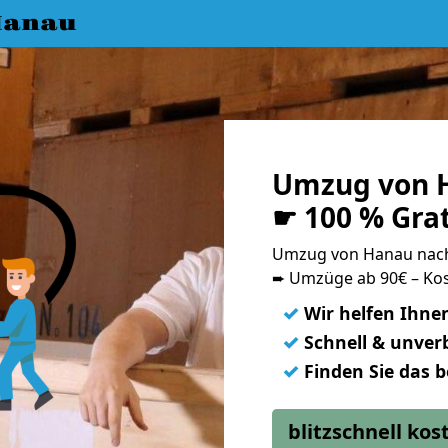
Hanau
Umzug von H
☛ 100 % Gra
Umzug von Hanau nach
➨ Umzüge ab 90€ – Kos
✓
Wir helfen Ihne
✓
Schnell & unverb
✓
Finden Sie das 
blitzschnell ko