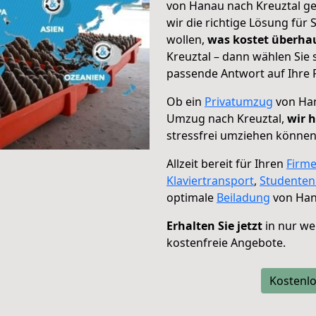
von Hanau nach Kreuztal ge
wir die richtige Lösung für
wollen,
was kostet überh
Kreuztal – dann wählen Sie 
passende Antwort auf Ihre 
Ob ein
Privatumzug
von Han
Umzug nach Kreuztal,
wir h
stressfrei umziehen können
Allzeit bereit für Ihren
Firm
Klaviertransport
,
Studente
optimale
Beiladung
von Han
Erhalten Sie jetzt
in nur we
kostenfreie Angebote.
Kostenlo