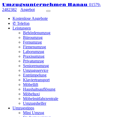
Umzugsunternehmen Hanau
01579-
2482382
Angebot
Kostenlose Angebote
✆ Telefon
Leistungen
Behördenumzug
Büroumzug
Fernumzug
Firmenumzug
Laborumzug
Praxisumzug
Privatumzug
Seniorenumzug
Umzugsservice
Entrümpelung
Klaviertransport
Möbellift
Haushaltsauflösung
Möbeltaxi
Möbelmitfahrzentrale
Umzugshelfer
Umzugstipps
Mini Umzug