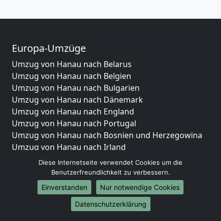
Europa-Umzüge
Umzug von Hanau nach Belarus
Umzug von Hanau nach Belgien
Umzug von Hanau nach Bulgarien
Umzug von Hanau nach Dänemark
Umzug von Hanau nach England
Umzug von Hanau nach Portugal
Umzug von Hanau nach Bosnien und Herzegowina
Umzug von Hanau nach Irland
Umzug von Hanau nach Lettland
Diese Internetseite verwendet Cookies um die
Umzug von Hanau nach Zypern
Benutzerfreundlichkeit zu verbessern.
Umzug von Hanau nach Kroatien
Einverstanden
Nur notwendige Cookies
Umzug von Hanau nach Estland
Datenschutzerklärung
Umzug von Hanau nach Finnland
Umzug von Hanau nach Frankreich