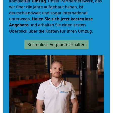
kompletter
Umzug
. Unser Partnernetzwerk, das
wir über die Jahre aufgebaut haben, ist
deutschlandweit und sogar international
unterwegs.
Holen Sie sich jetzt kostenlose
Angebote
und erhalten Sie einen ersten
Überblick über die Kosten für Ihren Umzug.
Kostenlose Angebote erhalten