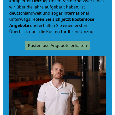
kompletter
Umzug
. Unser Partnernetzwerk, das
wir über die Jahre aufgebaut haben, ist
deutschlandweit und sogar international
unterwegs.
Holen Sie sich jetzt kostenlose
Angebote
und erhalten Sie einen ersten
Überblick über die Kosten für Ihren Umzug.
Kostenlose Angebote erhalten