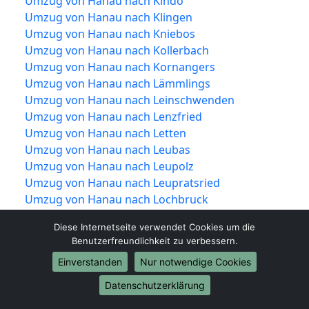
Umzug von Hanau nach Kindo
Umzug von Hanau nach Klingen
Umzug von Hanau nach Kniebos
Umzug von Hanau nach Kollerbach
Umzug von Hanau nach Kornangers
Umzug von Hanau nach Lämmlings
Umzug von Hanau nach Leinschwenden
Umzug von Hanau nach Lenzfried
Umzug von Hanau nach Letten
Umzug von Hanau nach Leubas
Umzug von Hanau nach Leupolz
Umzug von Hanau nach Leupratsried
Umzug von Hanau nach Lochbruck
Umzug von Hanau nach Lotterberg
Diese Internetseite verwendet Cookies um die
Umzug von Hanau nach Lugemanns
Benutzerfreundlichkeit zu verbessern.
Umzug von Hanau nach Mariaberg
Einverstanden
Nur notwendige Cookies
Umzug von Hanau nach Mayrhof
Umzug von Hanau nach Mollenmühle
Datenschutzerklärung
Umzug von Hanau nach Moos