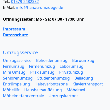
Tel.:
01579-2482382
E-Mail:
info@hanau-umzuege.de
Öffnungszeiten:
Mo - Sa: 07:30 - 17:00 Uhr
Impressum
Datenschutz
Umzugsservice
Umzugsservice
Behördenumzug
Büroumzug
Fernumzug
Firmenumzug
Laborumzug
Mini Umzug
Praxisumzug
Privatumzug
Seniorenumzug
Studentenumzug
Beiladung
Entrümpelung
Halteverbotszone
Klaviertransport
Möbellift
Haushaltsauflösung
Möbeltaxi
Möbelmitfahrzentrale
Umzugskartons