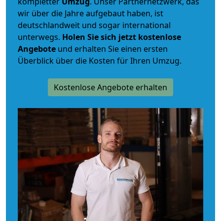
kompletter
Umzug
. Unser Partnernetzwerk, das
wir über die Jahre aufgebaut haben, ist
deutschlandweit und sogar international
unterwegs.
Holen Sie sich jetzt kostenlose
Angebote
und erhalten Sie einen ersten
Überblick über die Kosten für Ihren Umzug.
Kostenlose Angebote erhalten