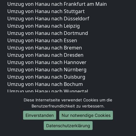
Umzug von Hanau nach Frankfurt am Main
Umzug von Hanau nach Stuttgart
Umzug von Hanau nach Düsseldorf
Umzug von Hanau nach Leipzig
Umzug von Hanau nach Dortmund
Umzug von Hanau nach Essen
Umzug von Hanau nach Bremen
Umzug von Hanau nach Dresden
Umzug von Hanau nach Hannover
Umzug von Hanau nach Nürnberg
Umzug von Hanau nach Duisburg
Umzug von Hanau nach Bochum
Umzug von Hanau nach Wuppertal
Umzug von Hanau nach Bielefeld
Diese Internetseite verwendet Cookies um die
Umzug von Hanau nach Bonn
Benutzerfreundlichkeit zu verbessern.
Umzug von Hanau nach Münster
Einverstanden
Nur notwendige Cookies
Internationale-Umzüge
Datenschutzerklärung
Umzug von Hanau nach Brasilien