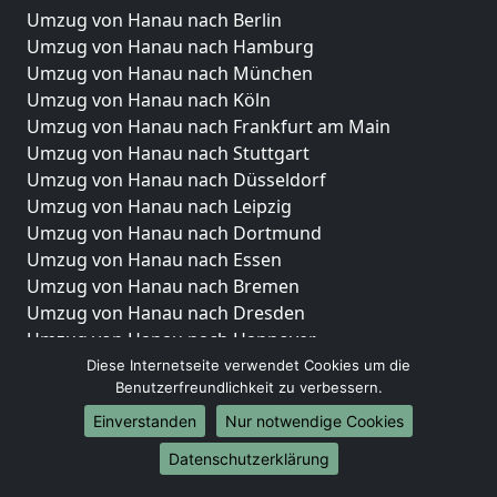
Umzug von Hanau nach Berlin
Umzug von Hanau nach Hamburg
Umzug von Hanau nach München
Umzug von Hanau nach Köln
Umzug von Hanau nach Frankfurt am Main
Umzug von Hanau nach Stuttgart
Umzug von Hanau nach Düsseldorf
Umzug von Hanau nach Leipzig
Umzug von Hanau nach Dortmund
Umzug von Hanau nach Essen
Umzug von Hanau nach Bremen
Umzug von Hanau nach Dresden
Umzug von Hanau nach Hannover
Umzug von Hanau nach Nürnberg
Diese Internetseite verwendet Cookies um die
Benutzerfreundlichkeit zu verbessern.
Umzug von Hanau nach Duisburg
Umzug von Hanau nach Bochum
Einverstanden
Nur notwendige Cookies
Umzug von Hanau nach Wuppertal
Datenschutzerklärung
Umzug von Hanau nach Bielefeld