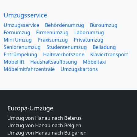
Umzugsservice
Umzugsservice
Behördenumzug
Büroumzug
Fernumzug
Firmenumzug
Laborumzug
Mini Umzug
Praxisumzug
Privatumzug
Seniorenumzug
Studentenumzug
Beiladung
Entrümpelung
Halteverbotszone
Klaviertransport
Möbellift
Haushaltsauflösung
Möbeltaxi
Möbelmitfahrzentrale
Umzugskartons
Europa-Umzüge
Umzug von Hanau nach Belarus
Umzug von Hanau nach Belgien
Umzug von Hanau nach Bulgarien