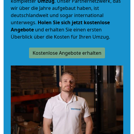
kompletter
Umzug
. Unser Partnernetzwerk, das
wir über die Jahre aufgebaut haben, ist
deutschlandweit und sogar international
unterwegs.
Holen Sie sich jetzt kostenlose
Angebote
und erhalten Sie einen ersten
Überblick über die Kosten für Ihren Umzug.
Kostenlose Angebote erhalten