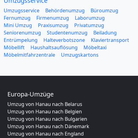
Umzugsservice
Umzugsservice
Behördenumzug
Büroumzug
Fernumzug
Firmenumzug
Laborumzug
Mini Umzug
Praxisumzug
Privatumzug
Seniorenumzug
Studentenumzug
Beiladung
Entrümpelung
Halteverbotszone
Klaviertransport
Möbellift
Haushaltsauflösung
Möbeltaxi
Möbelmitfahrzentrale
Umzugskartons
Europa-Umzüge
Umzug von Hanau nach Belarus
Umzug von Hanau nach Belgien
Umzug von Hanau nach Bulgarien
Umzug von Hanau nach Dänemark
Umzug von Hanau nach England