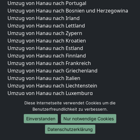
Umzug von Hanau nach Portugal
Umzug von Hanau nach Bosnien und Herzegowina
Umzug von Hanau nach Irland
Umzug von Hanau nach Lettland
Umzug von Hanau nach Zypern
Umzug von Hanau nach Kroatien
Umzug von Hanau nach Estland
Umzug von Hanau nach Finnland
Umzug von Hanau nach Frankreich
Umzug von Hanau nach Griechenland
Umzug von Hanau nach Italien
Umzug von Hanau nach Liechtenstein
Umzug von Hanau nach Luxemburg
Umzug von Hanau nach Niederlande
Diese Internetseite verwendet Cookies um die
Umzug von Hanau nach Norwegen
Benutzerfreundlichkeit zu verbessern.
Einverstanden
Nur notwendige Cookies
Umzüge-Deutschlandweit
Datenschutzerklärung
Umzug von Hanau nach Berlin
Umzug von Hanau nach Hamburg