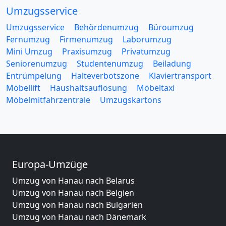
Umzugsservice
Umzugsservice
Behördenumzug
Büroumzug
Fernumzug
Firmenumzug
Laborumzug
Mini Umzug
Praxisumzug
Privatumzug
Seniorenumzug
Studentenumzug
Beiladung
Entrümpelung
Halteverbotszone
Klaviertransport
Möbellift
Haushaltsauflösung
Möbeltaxi
Möbelmitfahrzentrale
Umzugskartons
Europa-Umzüge
Umzug von Hanau nach Belarus
Umzug von Hanau nach Belgien
Umzug von Hanau nach Bulgarien
Umzug von Hanau nach Dänemark