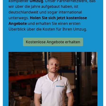
kompletter
Umzug
. Unser Partnernetzwerk, das
wir über die Jahre aufgebaut haben, ist
deutschlandweit und sogar international
unterwegs.
Holen Sie sich jetzt kostenlose
Angebote
und erhalten Sie einen ersten
Überblick über die Kosten für Ihren Umzug.
Kostenlose Angebote erhalten