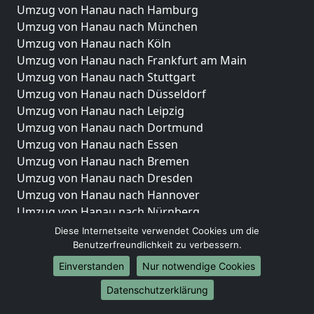
Umzug von Hanau nach Hamburg
Umzug von Hanau nach München
Umzug von Hanau nach Köln
Umzug von Hanau nach Frankfurt am Main
Umzug von Hanau nach Stuttgart
Umzug von Hanau nach Düsseldorf
Umzug von Hanau nach Leipzig
Umzug von Hanau nach Dortmund
Umzug von Hanau nach Essen
Umzug von Hanau nach Bremen
Umzug von Hanau nach Dresden
Umzug von Hanau nach Hannover
Umzug von Hanau nach Nürnberg
Umzug von Hanau nach Duisburg
Diese Internetseite verwendet Cookies um die
Umzug von Hanau nach Bochum
Benutzerfreundlichkeit zu verbessern.
Umzug von Hanau nach Wuppertal
Einverstanden
Nur notwendige Cookies
Umzug von Hanau nach Bielefeld
Datenschutzerklärung
Umzug von Hanau nach Bonn
Umzug von Hanau nach Münster