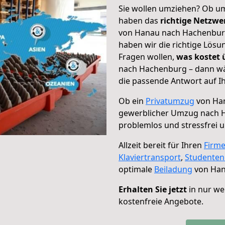
Sie wollen umziehen? Ob um
haben das
richtige Netzw
von Hanau nach Hachenburg 
haben wir die richtige Lösu
Fragen wollen,
was kostet
nach Hachenburg – dann wä
die passende Antwort auf Ih
Ob ein
Privatumzug
von Han
gewerblicher Umzug nach 
problemlos und stressfrei 
Allzeit bereit für Ihren
Firm
Klaviertransport
,
Studente
optimale
Beiladung
von Han
Erhalten Sie jetzt
in nur we
kostenfreie Angebote.