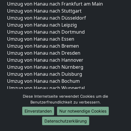
Umzug von Hanau nach Frankfurt am Main
Umzug von Hanau nach Stuttgart
Umzug von Hanau nach Düsseldorf
Umzug von Hanau nach Leipzig
Umzug von Hanau nach Dortmund
Umzug von Hanau nach Essen
Umzug von Hanau nach Bremen
Umzug von Hanau nach Dresden
Umzug von Hanau nach Hannover
Umzug von Hanau nach Nürnberg
Umzug von Hanau nach Duisburg
Umzug von Hanau nach Bochum
Umzug von Hanau nach Wuppertal
Umzug von Hanau nach Bielefeld
Diese Internetseite verwendet Cookies um die
Umzug von Hanau nach Bonn
Benutzerfreundlichkeit zu verbessern.
Umzug von Hanau nach Münster
Einverstanden
Nur notwendige Cookies
Internationale-Umzüge
Datenschutzerklärung
Umzug von Hanau nach Brasilien