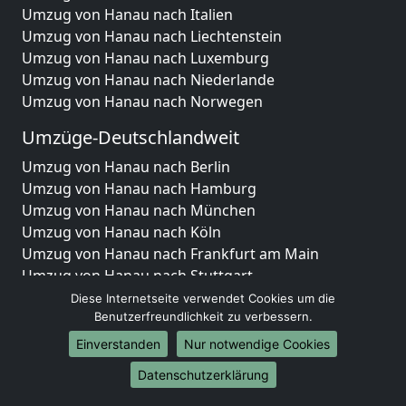
Umzug von Hanau nach Italien
Umzug von Hanau nach Liechtenstein
Umzug von Hanau nach Luxemburg
Umzug von Hanau nach Niederlande
Umzug von Hanau nach Norwegen
Umzüge-Deutschlandweit
Umzug von Hanau nach Berlin
Umzug von Hanau nach Hamburg
Umzug von Hanau nach München
Umzug von Hanau nach Köln
Umzug von Hanau nach Frankfurt am Main
Umzug von Hanau nach Stuttgart
Umzug von Hanau nach Düsseldorf
Diese Internetseite verwendet Cookies um die
Umzug von Hanau nach Leipzig
Benutzerfreundlichkeit zu verbessern.
Umzug von Hanau nach Dortmund
Einverstanden
Nur notwendige Cookies
Umzug von Hanau nach Essen
Datenschutzerklärung
Umzug von Hanau nach Bremen
Umzug von Hanau nach Dresden