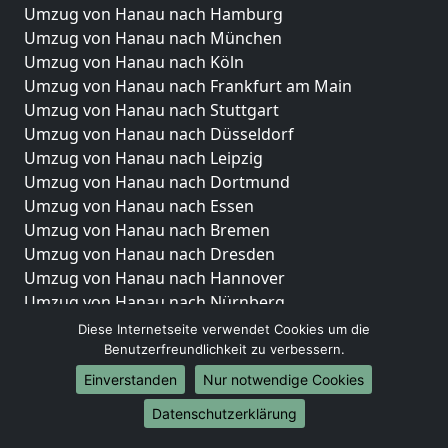
Umzug von Hanau nach Hamburg
Umzug von Hanau nach München
Umzug von Hanau nach Köln
Umzug von Hanau nach Frankfurt am Main
Umzug von Hanau nach Stuttgart
Umzug von Hanau nach Düsseldorf
Umzug von Hanau nach Leipzig
Umzug von Hanau nach Dortmund
Umzug von Hanau nach Essen
Umzug von Hanau nach Bremen
Umzug von Hanau nach Dresden
Umzug von Hanau nach Hannover
Umzug von Hanau nach Nürnberg
Umzug von Hanau nach Duisburg
Diese Internetseite verwendet Cookies um die
Umzug von Hanau nach Bochum
Benutzerfreundlichkeit zu verbessern.
Umzug von Hanau nach Wuppertal
Einverstanden
Nur notwendige Cookies
Umzug von Hanau nach Bielefeld
Datenschutzerklärung
Umzug von Hanau nach Bonn
Umzug von Hanau nach Münster