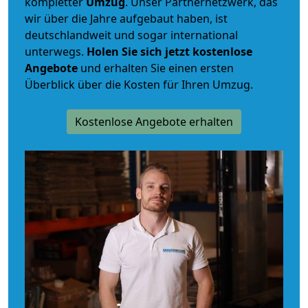
kompletter
Umzug
. Unser Partnernetzwerk, das
wir über die Jahre aufgebaut haben, ist
deutschlandweit und sogar international
unterwegs.
Holen Sie sich jetzt kostenlose
Angebote
und erhalten Sie einen ersten
Überblick über die Kosten für Ihren Umzug.
Kostenlose Angebote erhalten