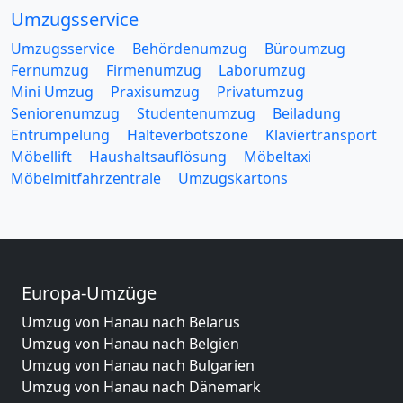
Umzugsservice
Umzugsservice
Behördenumzug
Büroumzug
Fernumzug
Firmenumzug
Laborumzug
Mini Umzug
Praxisumzug
Privatumzug
Seniorenumzug
Studentenumzug
Beiladung
Entrümpelung
Halteverbotszone
Klaviertransport
Möbellift
Haushaltsauflösung
Möbeltaxi
Möbelmitfahrzentrale
Umzugskartons
Europa-Umzüge
Umzug von Hanau nach Belarus
Umzug von Hanau nach Belgien
Umzug von Hanau nach Bulgarien
Umzug von Hanau nach Dänemark