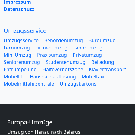
Impressum
Datenschutz
Umzugsservice
Umzugsservice
Behördenumzug
Büroumzug
Fernumzug
Firmenumzug
Laborumzug
Mini Umzug
Praxisumzug
Privatumzug
Seniorenumzug
Studentenumzug
Beiladung
Entrümpelung
Halteverbotszone
Klaviertransport
Möbellift
Haushaltsauflösung
Möbeltaxi
Möbelmitfahrzentrale
Umzugskartons
Europa-Umzüge
Umzug von Hanau nach Belarus