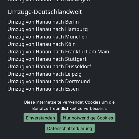
Umzüge-Deutschlandweit
Umzug von Hanau nach Berlin
Umzug von Hanau nach Hamburg
Umzug von Hanau nach München
Umzug von Hanau nach Köln
Umzug von Hanau nach Frankfurt am Main
Umzug von Hanau nach Stuttgart
Umzug von Hanau nach Düsseldorf
Umzug von Hanau nach Leipzig
Umzug von Hanau nach Dortmund
Umzug von Hanau nach Essen
Umzug von Hanau nach Bremen
Diese Internetseite verwendet Cookies um die
Umzug von Hanau nach Dresden
Benutzerfreundlichkeit zu verbessern.
Umzug von Hanau nach Hannover
Umzug von Hanau nach Nürnberg
Einverstanden
Nur notwendige Cookies
Umzug von Hanau nach Duisburg
Datenschutzerklärung
Umzug von Hanau nach Bochum