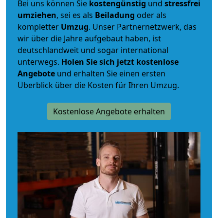
Bei uns können Sie
kostengünstig
und
stressfrei
umziehen
, sei es als
Beiladung
oder als
kompletter
Umzug
. Unser Partnernetzwerk, das
wir über die Jahre aufgebaut haben, ist
deutschlandweit und sogar international
unterwegs.
Holen Sie sich jetzt kostenlose
Angebote
und erhalten Sie einen ersten
Überblick über die Kosten für Ihren Umzug.
Kostenlose Angebote erhalten