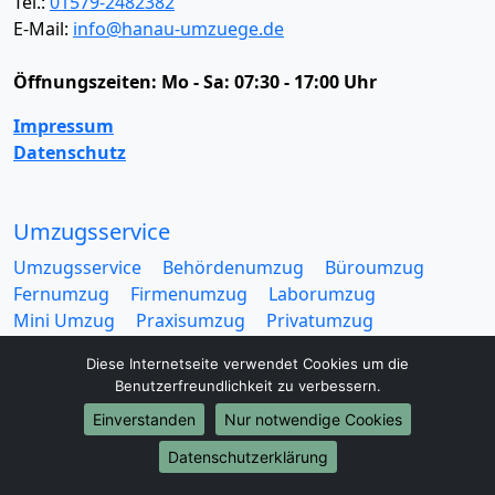
Tel.:
01579-2482382
E-Mail:
info@hanau-umzuege.de
Öffnungszeiten:
Mo - Sa: 07:30 - 17:00 Uhr
Impressum
Datenschutz
Umzugsservice
Umzugsservice
Behördenumzug
Büroumzug
Fernumzug
Firmenumzug
Laborumzug
Mini Umzug
Praxisumzug
Privatumzug
Seniorenumzug
Studentenumzug
Beiladung
Diese Internetseite verwendet Cookies um die
Entrümpelung
Halteverbotszone
Klaviertransport
Benutzerfreundlichkeit zu verbessern.
Möbellift
Haushaltsauflösung
Möbeltaxi
Einverstanden
Nur notwendige Cookies
Möbelmitfahrzentrale
Umzugskartons
Datenschutzerklärung