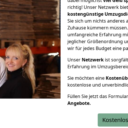
dabei möglichst
viel Geld 
richtig! Unser Netzwerk bi
kostengünstige Umzugsdi
Sie sich um nichts anderes 
Zuhause kümmern müssen. W
umfangreiche Erfahrung m
jeglicher Größenordnung u
wir für jedes Budget eine 
Unser
Netzwerk
ist sorgfäl
Erfahrung im Umzugsberei
Sie möchten eine
Kostenüb
kostenlose und unverbindli
Füllen Sie jetzt das Formula
Angebote.
Kostenlos