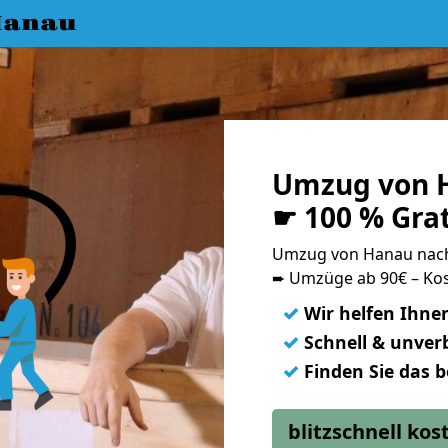
Hanau
Umzug von H
☛ 100 % Gra
Umzug von Hanau nac
➨ Umzüge ab 90€ – Kos
✓
Wir helfen Ihne
✓
Schnell & unverb
✓
Finden Sie das 
blitzschnell ko