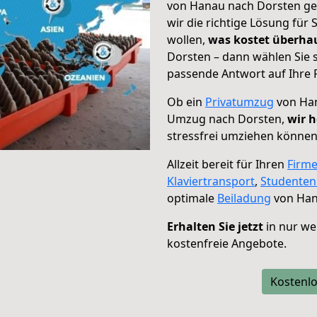
von Hanau nach Dorsten geh
wir die richtige Lösung für
wollen,
was kostet überh
Dorsten – dann wählen Sie 
passende Antwort auf Ihre 
Ob ein
Privatumzug
von Han
Umzug nach Dorsten,
wir h
stressfrei umziehen können
Allzeit bereit für Ihren
Firm
Klaviertransport
,
Studente
optimale
Beiladung
von Han
Erhalten Sie jetzt
in nur we
kostenfreie Angebote.
Kostenlo