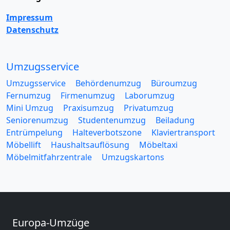
Impressum
Datenschutz
Umzugsservice
Umzugsservice
Behördenumzug
Büroumzug
Fernumzug
Firmenumzug
Laborumzug
Mini Umzug
Praxisumzug
Privatumzug
Seniorenumzug
Studentenumzug
Beiladung
Entrümpelung
Halteverbotszone
Klaviertransport
Möbellift
Haushaltsauflösung
Möbeltaxi
Möbelmitfahrzentrale
Umzugskartons
Europa-Umzüge