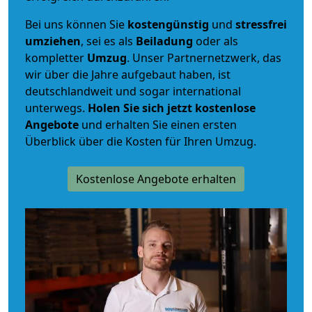
Bei uns können Sie
kostengünstig
und
stressfrei
umziehen
, sei es als
Beiladung
oder als
kompletter
Umzug
. Unser Partnernetzwerk, das
wir über die Jahre aufgebaut haben, ist
deutschlandweit und sogar international
unterwegs.
Holen Sie sich jetzt kostenlose
Angebote
und erhalten Sie einen ersten
Überblick über die Kosten für Ihren Umzug.
Kostenlose Angebote erhalten