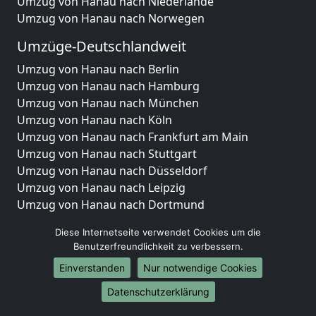
Umzug von Hanau nach Niederlande
Umzug von Hanau nach Norwegen
Umzüge-Deutschlandweit
Umzug von Hanau nach Berlin
Umzug von Hanau nach Hamburg
Umzug von Hanau nach München
Umzug von Hanau nach Köln
Umzug von Hanau nach Frankfurt am Main
Umzug von Hanau nach Stuttgart
Umzug von Hanau nach Düsseldorf
Umzug von Hanau nach Leipzig
Umzug von Hanau nach Dortmund
Umzug von Hanau nach Essen
Diese Internetseite verwendet Cookies um die
Umzug von Hanau nach Bremen
Benutzerfreundlichkeit zu verbessern.
Umzug von Hanau nach Dresden
Einverstanden
Nur notwendige Cookies
Umzug von Hanau nach Hannover
Umzug von Hanau nach Nürnberg
Datenschutzerklärung
Umzug von Hanau nach Duisburg