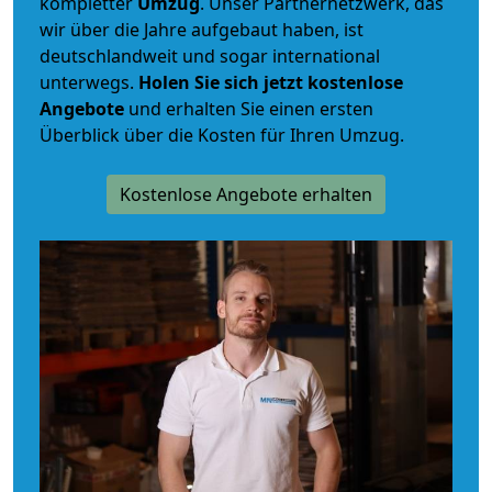
kompletter
Umzug
. Unser Partnernetzwerk, das
wir über die Jahre aufgebaut haben, ist
deutschlandweit und sogar international
unterwegs.
Holen Sie sich jetzt kostenlose
Angebote
und erhalten Sie einen ersten
Überblick über die Kosten für Ihren Umzug.
Kostenlose Angebote erhalten