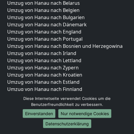
Umzug von Hanau nach Belarus
Umzug von Hanau nach Belgien
Umzug von Hanau nach Bulgarien
Umzug von Hanau nach Dänemark
Umzug von Hanau nach England
Umzug von Hanau nach Portugal
Umzug von Hanau nach Bosnien und Herzegowina
Umzug von Hanau nach Irland
Umzug von Hanau nach Lettland
Umzug von Hanau nach Zypern
Umzug von Hanau nach Kroatien
Umzug von Hanau nach Estland
Umzug von Hanau nach Finnland
Umzug von Hanau nach Frankreich
Diese Internetseite verwendet Cookies um die
Umzug von Hanau nach Griechenland
Benutzerfreundlichkeit zu verbessern.
Umzug von Hanau nach Italien
Einverstanden
Nur notwendige Cookies
Umzug von Hanau nach Liechtenstein
Datenschutzerklärung
Umzug von Hanau nach Luxemburg
Umzug von Hanau nach Niederlande