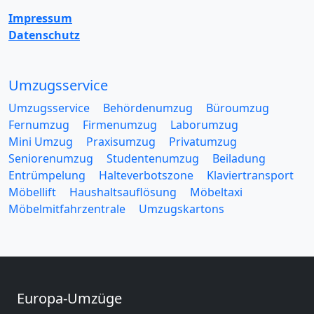
Impressum
Datenschutz
Umzugsservice
Umzugsservice
Behördenumzug
Büroumzug
Fernumzug
Firmenumzug
Laborumzug
Mini Umzug
Praxisumzug
Privatumzug
Seniorenumzug
Studentenumzug
Beiladung
Entrümpelung
Halteverbotszone
Klaviertransport
Möbellift
Haushaltsauflösung
Möbeltaxi
Möbelmitfahrzentrale
Umzugskartons
Europa-Umzüge