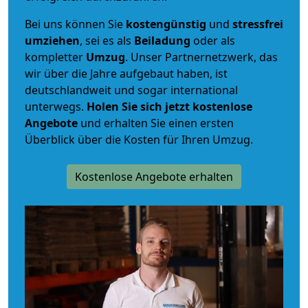
Bei uns können Sie
kostengünstig
und
stressfrei
umziehen
, sei es als
Beiladung
oder als
kompletter
Umzug
. Unser Partnernetzwerk, das
wir über die Jahre aufgebaut haben, ist
deutschlandweit und sogar international
unterwegs.
Holen Sie sich jetzt kostenlose
Angebote
und erhalten Sie einen ersten
Überblick über die Kosten für Ihren Umzug.
Kostenlose Angebote erhalten