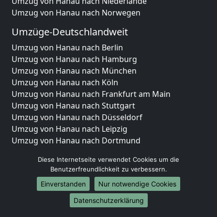
Umzug von Hanau nach Niederlande
Umzug von Hanau nach Norwegen
Umzüge-Deutschlandweit
Umzug von Hanau nach Berlin
Umzug von Hanau nach Hamburg
Umzug von Hanau nach München
Umzug von Hanau nach Köln
Umzug von Hanau nach Frankfurt am Main
Umzug von Hanau nach Stuttgart
Umzug von Hanau nach Düsseldorf
Umzug von Hanau nach Leipzig
Umzug von Hanau nach Dortmund
Umzug von Hanau nach Essen
Diese Internetseite verwendet Cookies um die
Umzug von Hanau nach Bremen
Benutzerfreundlichkeit zu verbessern.
Umzug von Hanau nach Dresden
Einverstanden
Nur notwendige Cookies
Umzug von Hanau nach Hannover
Umzug von Hanau nach Nürnberg
Datenschutzerklärung
Umzug von Hanau nach Duisburg