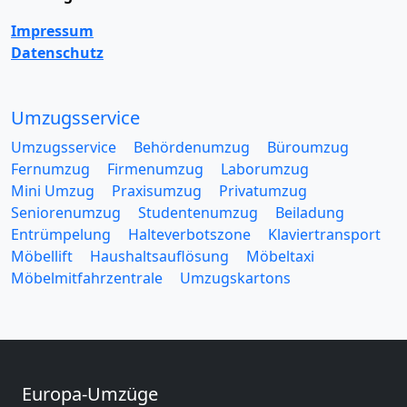
Impressum
Datenschutz
Umzugsservice
Umzugsservice
Behördenumzug
Büroumzug
Fernumzug
Firmenumzug
Laborumzug
Mini Umzug
Praxisumzug
Privatumzug
Seniorenumzug
Studentenumzug
Beiladung
Entrümpelung
Halteverbotszone
Klaviertransport
Möbellift
Haushaltsauflösung
Möbeltaxi
Möbelmitfahrzentrale
Umzugskartons
Europa-Umzüge