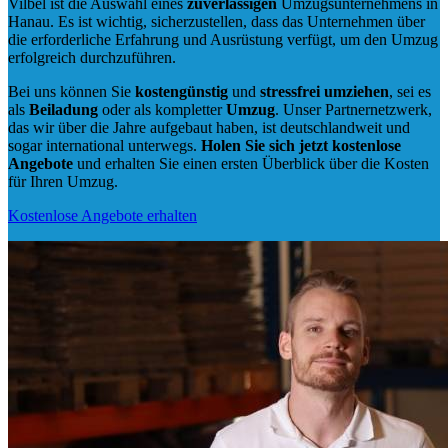
Vilbel ist die Auswahl eines
zuverlässigen
Umzugsunternehmens in
Hanau. Es ist wichtig, sicherzustellen, dass das Unternehmen über
die erforderliche Erfahrung und Ausrüstung verfügt, um den Umzug
erfolgreich durchzuführen.
Bei uns können Sie
kostengünstig
und
stressfrei
umziehen
, sei es
als
Beiladung
oder als kompletter
Umzug
. Unser Partnernetzwerk,
das wir über die Jahre aufgebaut haben, ist deutschlandweit und
sogar international unterwegs.
Holen Sie sich jetzt kostenlose
Angebote
und erhalten Sie einen ersten Überblick über die Kosten
für Ihren Umzug.
Kostenlose Angebote erhalten