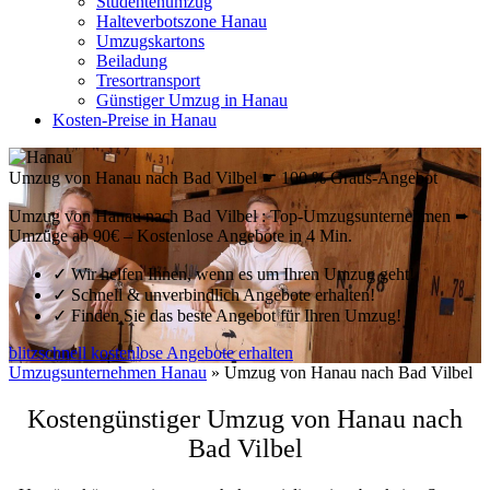
Studentenumzug
Halteverbotszone Hanau
Umzugskartons
Beiladung
Tresortransport
Günstiger Umzug in Hanau
Kosten-Preise in Hanau
Umzug von Hanau nach Bad Vilbel ☛ 100 % Gratis-Angebot
Umzug von Hanau nach Bad Vilbel : Top-Umzugsunternehmen ➨
Umzüge ab 90€ – Kostenlose Angebote in 4 Min.
✓
Wir helfen Ihnen, wenn es um Ihren Umzug geht!
✓
Schnell & unverbindlich Angebote erhalten!
✓
Finden Sie das beste Angebot für Ihren Umzug!
blitzschnell kostenlose Angebote erhalten
Umzugsunternehmen Hanau
»
Umzug von Hanau nach Bad Vilbel
Kostengünstiger Umzug von Hanau nach
Bad Vilbel