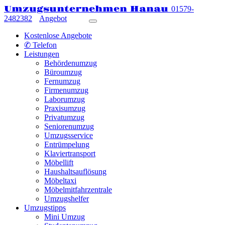
Umzugsunternehmen Hanau
01579-
2482382
Angebot
Kostenlose Angebote
✆ Telefon
Leistungen
Behördenumzug
Büroumzug
Fernumzug
Firmenumzug
Laborumzug
Praxisumzug
Privatumzug
Seniorenumzug
Umzugsservice
Entrümpelung
Klaviertransport
Möbellift
Haushaltsauflösung
Möbeltaxi
Möbelmitfahrzentrale
Umzugshelfer
Umzugstipps
Mini Umzug