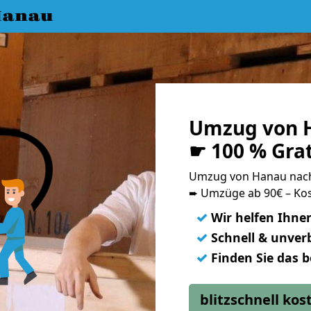
Hanau
Umzug von H
☛ 100 % Gra
Umzug von Hanau nac
➨ Umzüge ab 90€ – Kos
✓
Wir helfen Ihne
✓
Schnell & unverb
✓
Finden Sie das 
blitzschnell ko