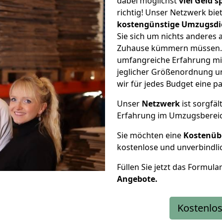
dabei möglichst
viel Geld 
richtig! Unser Netzwerk bi
kostengünstige Umzugsdi
Sie sich um nichts anderes 
Zuhause kümmern müssen. W
umfangreiche Erfahrung mi
jeglicher Größenordnung u
wir für jedes Budget eine 
Unser
Netzwerk
ist sorgfäl
Erfahrung im Umzugsberei
Sie möchten eine
Kostenüb
kostenlose und unverbindli
Füllen Sie jetzt das Formula
Angebote.
Kostenlos