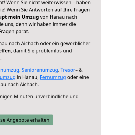
t! Wenn Sie nicht weiterwissen – haben
 Sie! Wenn Sie Antworten auf Ihre Fragen
aupt mein Umzug
von Hanau nach
sie uns, denn wir haben immer die
Fragen parat.
au nach Aichach oder ein gewerblicher
elfen
, damit Sie problemlos und
.
enumzug
,
Seniorenumzug
,
Tresor
– &
numzug
in Hanau,
Fernumzug
oder eine
au nach Aichach.
nigen Minuten unverbindliche und
se Angebote erhalten