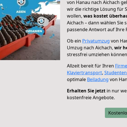
von Hanau nach Aichach geh
wir die richtige Lösung für
wollen,
was kostet überh
Aichach – dann wählen Sie 
passende Antwort auf Ihre 
Ob ein
Privatumzug
von Han
Umzug nach Aichach,
wir h
stressfrei umziehen können
Allzeit bereit für Ihren
Firm
Klaviertransport
,
Studente
optimale
Beiladung
von Han
Erhalten Sie jetzt
in nur we
kostenfreie Angebote.
Kostenlo