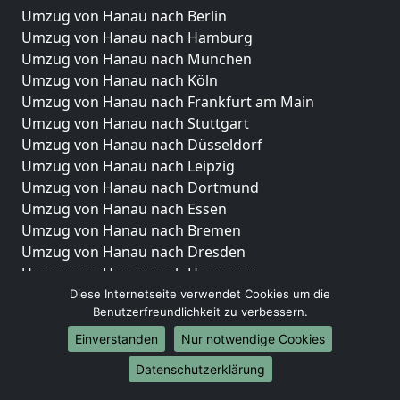
Umzug von Hanau nach Berlin
Umzug von Hanau nach Hamburg
Umzug von Hanau nach München
Umzug von Hanau nach Köln
Umzug von Hanau nach Frankfurt am Main
Umzug von Hanau nach Stuttgart
Umzug von Hanau nach Düsseldorf
Umzug von Hanau nach Leipzig
Umzug von Hanau nach Dortmund
Umzug von Hanau nach Essen
Umzug von Hanau nach Bremen
Umzug von Hanau nach Dresden
Umzug von Hanau nach Hannover
Umzug von Hanau nach Nürnberg
Diese Internetseite verwendet Cookies um die
Benutzerfreundlichkeit zu verbessern.
Umzug von Hanau nach Duisburg
Umzug von Hanau nach Bochum
Einverstanden
Nur notwendige Cookies
Umzug von Hanau nach Wuppertal
Datenschutzerklärung
Umzug von Hanau nach Bielefeld