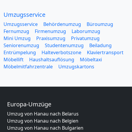
Umzugsservice
Umzugsservice
Behördenumzug
Büroumzug
Fernumzug
Firmenumzug
Laborumzug
Mini Umzug
Praxisumzug
Privatumzug
Seniorenumzug
Studentenumzug
Beiladung
Entrümpelung
Halteverbotszone
Klaviertransport
Möbellift
Haushaltsauflösung
Möbeltaxi
Möbelmitfahrzentrale
Umzugskartons
Europa-Umzüge
Umzug von Hanau nach Belarus
Umzug von Hanau nach Belgien
Umzug von Hanau nach Bulgarien