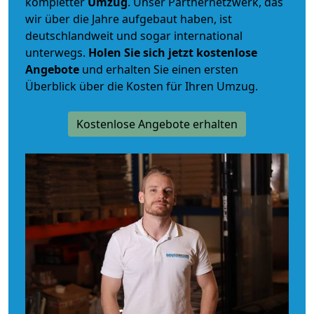
kompletter
Umzug
. Unser Partnernetzwerk, das
wir über die Jahre aufgebaut haben, ist
deutschlandweit und sogar international
unterwegs.
Holen Sie sich jetzt kostenlose
Angebote
und erhalten Sie einen ersten
Überblick über die Kosten für Ihren Umzug.
Kostenlose Angebote erhalten